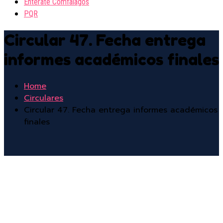
Entérate Comfalagos
PQR
Circular 47. Fecha entrega
informes académicos finales
Home
Circulares
Circular 47. Fecha entrega informes académicos
finales