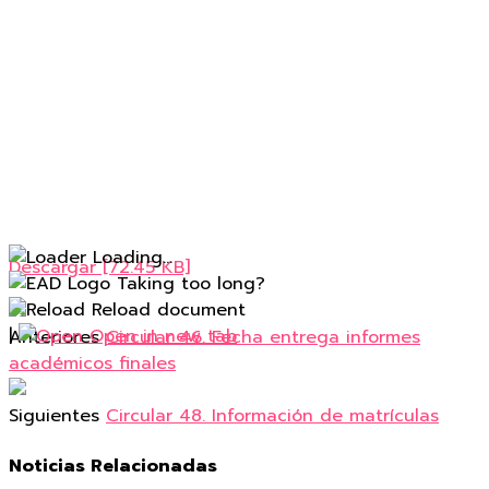
Loading...
Descargar [72.45 KB]
Taking too long?
Reload document
|
Open in new tab
Anteriores
Circular 46. Fecha entrega informes
académicos finales
Siguientes
Circular 48. Información de matrículas
Noticias Relacionadas