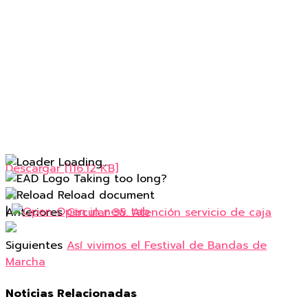
Loading...
Descargar [116.12 KB]
Taking too long?
Reload document
|
Open in new tab
Anteriores
Circular 35. Atención servicio de caja
Siguientes
Así vivimos el Festival de Bandas de
Marcha
Noticias Relacionadas