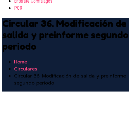
Entérate Comfalagos
PQR
Circular 36. Modificación de
salida y preinforme segundo
periodo
Home
Circulares
Circular 36. Modificación de salida y preinforme
segundo periodo