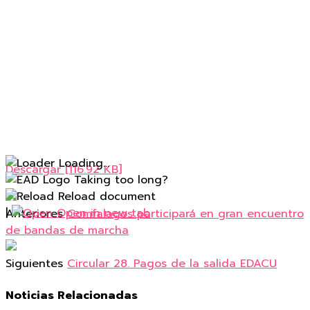
Loading...
Descargar [116.92 KB]
Taking too long?
Reload document
|
Open in new tab
Anteriores
Comfalagos participará en gran encuentro
de bandas de marcha
Siguientes
Circular 28. Pagos de la salida EDACU
Noticias Relacionadas